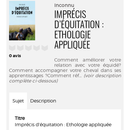
(Nouve
par
Inconnu
fenêtr
mail
IMPRÉCIS
D’ÉQUITATION :
ETHOLOGIE
APPLIQUÉE
/5
0
avis
Comment améliorer votre
relation avec votre équidé?
Comment accompagner votre cheval dans ses
apprentissages ?Comment réf
... (voir description
complète ci-dessous)
Sujet
Description
Titre
Imprécis d’équitation : Ethologie appliquée