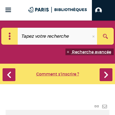
Recherche avancée
Comment s'inscrire ?
Lien
perma
Envo