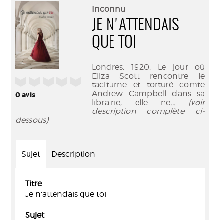
(Nouve
par
Inconnu
fenêtr
mail
JE N'ATTENDAIS
QUE TOI
Londres, 1920. Le jour où
Eliza Scott rencontre le
/5
taciturne et torturé comte
Andrew Campbell dans sa
0
avis
librairie, elle ne
... (voir
description complète ci-
dessous)
Sujet
Description
Titre
Je n'attendais que toi
Sujet