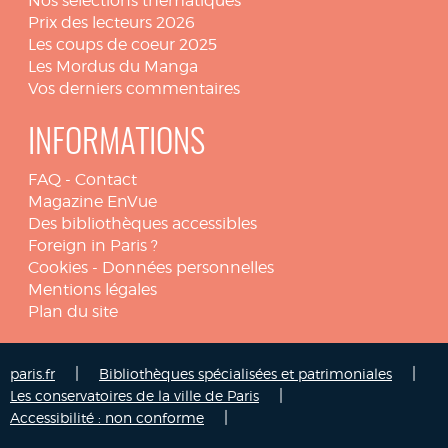
Nos sélections thématiques
Prix des lecteurs 2026
Les coups de coeur 2025
Les Mordus du Manga
Vos derniers commentaires
INFORMATIONS
FAQ
-
Contact
Magazine EnVue
Des bibliothèques accessibles
Foreign in Paris ?
Cookies
-
Données personnelles
Mentions légales
Plan du site
|
|
paris.fr
Bibliothèques spécialisées et patrimoniales
|
Les conservatoires de la ville de Paris
|
Accessibilité : non conforme