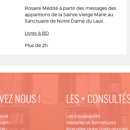
Rosaire Médité à partir des messages des
apparitions de la Sainte Vierge Marie au
Sanctuaire de Notre Dame du Laus
Livres & BD
Plus de 2h.
VEZ NOUS !
LES + CONSULTÉ
book
Les nouveautés
gram
Horaires et fermetures
be
Nos sélections thématiques