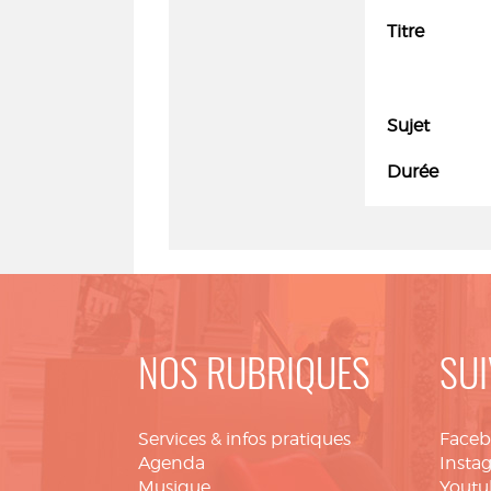
Titre
Sujet
Durée
NOS RUBRIQUES
SUI
Services & infos pratiques
Face
Agenda
Insta
Musique
Youtu