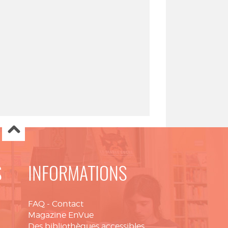
S
INFORMATIONS
FAQ
-
Contact
Magazine EnVue
Des bibliothèques accessibles