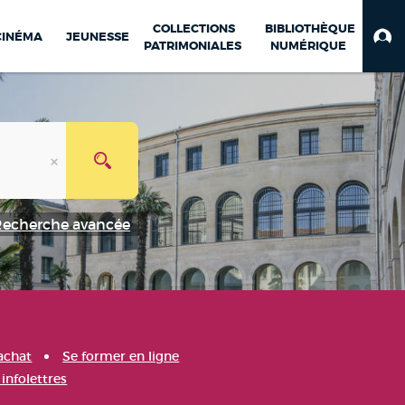
COLLECTIONS
BIBLIOTHÈQUE
CINÉMA
JEUNESSE
PATRIMONIALES
NUMÉRIQUE
Recherche avancée
achat
Se former en ligne
infolettres