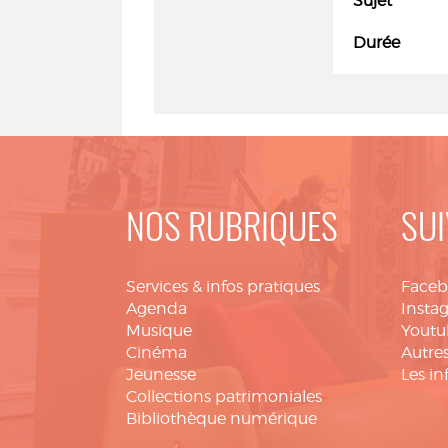
Sujet
Durée
NOS RUBRIQUES
SUI
Services & infos pratiques
Face
Agenda
Insta
Musique
Youtu
Cinéma
Autres
Jeunesse
Les in
Collections patrimoniales
Bibliothèque numérique