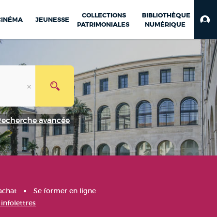
COLLECTIONS
BIBLIOTHÈQUE
CINÉMA
JEUNESSE
PATRIMONIALES
NUMÉRIQUE
Recherche avancée
achat
Se former en ligne
infolettres