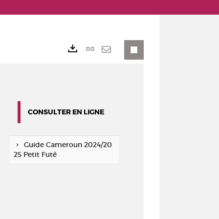
Lien
Exports
permanent
Envoyer
(Nouvelle
par
fenêtre)
mail
CONSULTER EN LIGNE
Guide Cameroun 2024/20
25 Petit Futé