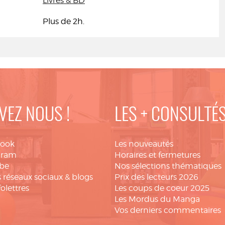
Livres & BD
Plus de 2h.
VEZ NOUS !
LES + CONSULTÉ
book
Les nouveautés
gram
Horaires et fermetures
be
Nos sélections thématiques
 réseaux sociaux & blogs
Prix des lecteurs 2026
folettres
Les coups de coeur 2025
Les Mordus du Manga
Vos derniers commentaires