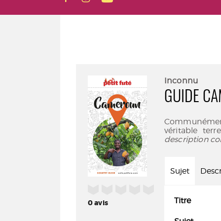
Inconnu
GUIDE CA
Communément 
véritable ter
description co
Sujet
Descr
/5
Titre
0
avis