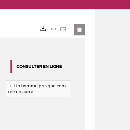
Lien
Exports
permanent
Envoyer
(Nouvelle
par
fenêtre)
mail
CONSULTER EN LIGNE
Un homme presque com
me un autre