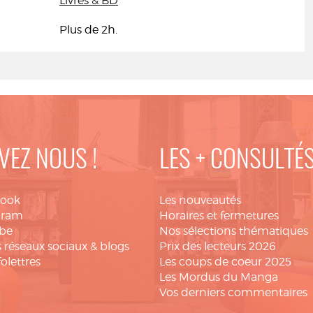
Livres & BD
Plus de 2h.
VEZ NOUS !
LES + CONSULTÉ
book
Les nouveautés
gram
Horaires et fermetures
be
Nos sélections thématiques
 réseaux sociaux & blogs
Prix des lecteurs 2026
folettres
Les coups de coeur 2025
Les Mordus du Manga
Vos derniers commentaires