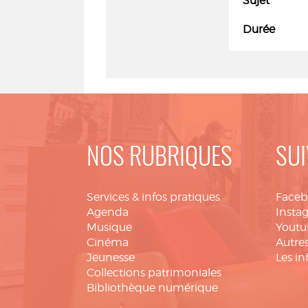
Sujet
Durée
NOS RUBRIQUES
SUI
Services & infos pratiques
Face
Agenda
Insta
Musique
Youtu
Cinéma
Autres
Jeunesse
Les in
Collections patrimoniales
Bibliothèque numérique