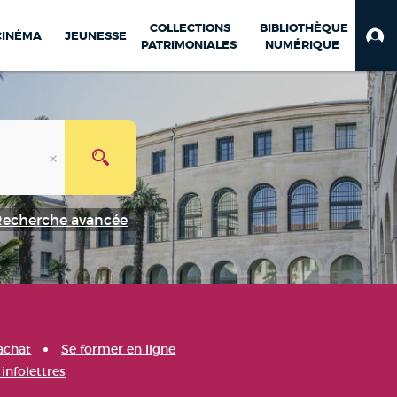
COLLECTIONS
BIBLIOTHÈQUE
CINÉMA
JEUNESSE
PATRIMONIALES
NUMÉRIQUE
Recherche avancée
achat
Se former en ligne
infolettres