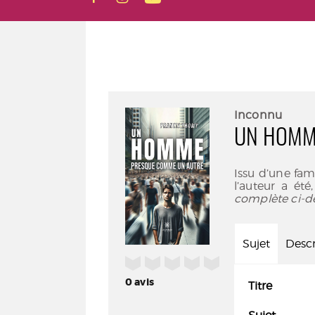
Inconnu
UN HOMM
Issu d’une fam
l’auteur a ét
complète ci-d
Sujet
Descr
/5
0
avis
Titre