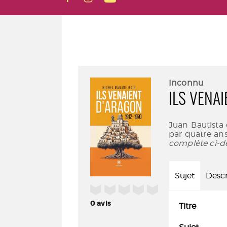
Inconnu
ILS VENA
Juan Bautista
par quatre ans
complète ci-d
Sujet
Descr
/5
0
avis
Titre