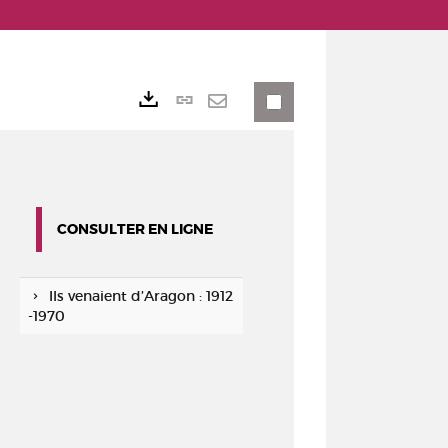
Lien
Exports
permanent
Envoyer
(Nouvelle
par
fenêtre)
mail
CONSULTER EN LIGNE
Ils venaient d’Aragon : 1912
-1970