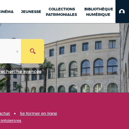
COLLECTIONS
BIBLIOTHÈQUE
CINÉMA
JEUNESSE
PATRIMONIALES
NUMÉRIQUE
Recherche avancée
achat
Se former en ligne
infolettres