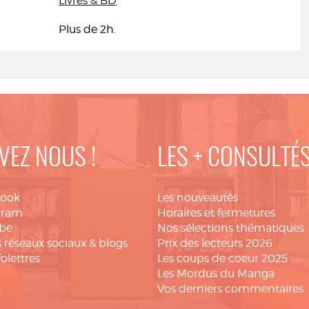
Livres & BD
Plus de 2h.
VEZ NOUS !
LES + CONSULTÉ
book
Les nouveautés
gram
Horaires et fermetures
be
Nos sélections thématiques
 réseaux sociaux & blogs
Prix des lecteurs 2026
folettres
Les coups de coeur 2025
Les Mordus du Manga
Vos derniers commentaires