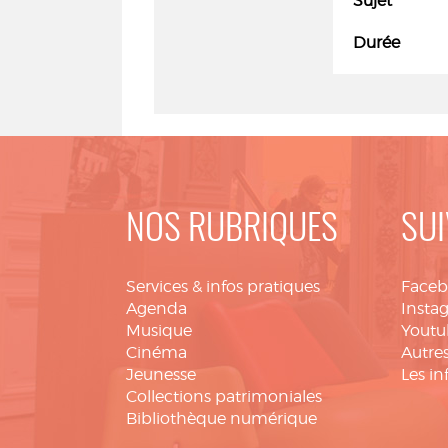
Sujet
Durée
NOS RUBRIQUES
SUI
Services & infos pratiques
Face
Agenda
Insta
Musique
Youtu
Cinéma
Autres
Jeunesse
Les in
Collections patrimoniales
Bibliothèque numérique