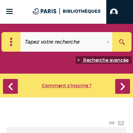
Recherche avancée
Comment s'inscrire ?
Lien
perma
Envo