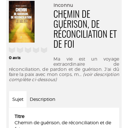
(Nouve
par
Inconnu
fenêtr
mail
CHEMIN DE
GUÉRISON, DE
RÉCONCILIATION ET
DE FOI
/5
0
avis
Ma vie est un voyage
extraordinaire de
réconciliation, de pardon et de guérison. J’ai dû
faire la paix avec mon corps, m
... (voir description
complète ci-dessous)
Sujet
Description
Titre
Chemin de guérison, de réconciliation et de