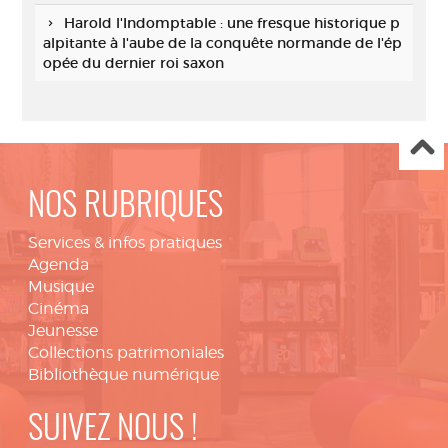
Harold l'Indomptable : une fresque historique p
alpitante à l'aube de la conquête normande de l'ép
opée du dernier roi saxon
NOS RUBRIQUES
Services & infos pratiques
Agenda
Musique
Cinéma
Jeunesse
Collections patrimoniales
Bibliothèque numérique
SUIVEZ NOUS !