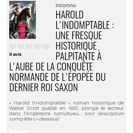
(Nouve
par
Inconnu
fenêtr
mail
HAROLD
L'INDOMPTABLE :
UNE FRESQUE
HISTORIQUE
/5
0
avis
PALPITANTE À
L'AUBE DE LA CONQUÊTE
NORMANDE DE L'ÉPOPÉE DU
DERNIER ROI SAXON
« Harold l'Indomptable », roman historique de
Walter Scott publié en 1821, plonge le lecteur
dans l'Angleterre tumultueu
... (voir description
complète ci-dessous)