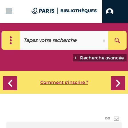
Recherche avancée
Comment s'inscrire ?
Lien
perma
Envo