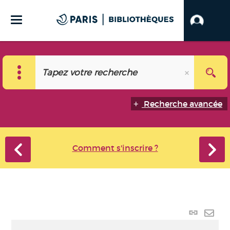
Recherche avancée
Comment s'inscrire ?
Lien
perma
Envo