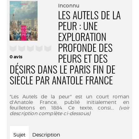
(Nouve
par
Inconnu
fenêtr
mail
LES AUTELS DE LA
PEUR : UNE
EXPLORATION
PROFONDE DES
/5
0
avis
PEURS ET DES
DÉSIRS DANS LE PARIS FIN DE
SIÈCLE PAR ANATOLE FRANCE
"Les Autels de la peur" est un court roman
d'Anatole France, publié initialement en
feuilletons en 1884. Ce texte, consi
... (voir
description complète ci-dessous)
Sujet
Description