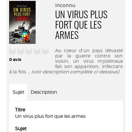
(Nouve
par
Inconnu
fenêtr
mail
UN VIRUS PLUS
FORT QUE LES
ARMES
Au cœur d’un pays dévasté
/5
par la guerre contre son
0
avis
voisin, un virus mystérieux
fait son apparition, infectant
à la fois
... (voir description complète ci-dessous)
Sujet
Description
Titre
Un virus plus fort que les armes
Sujet