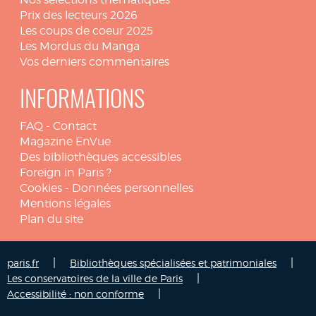
Prix des lecteurs 2026
Les coups de coeur 2025
Les Mordus du Manga
Vos derniers commentaires
INFORMATIONS
FAQ
-
Contact
Magazine EnVue
Des bibliothèques accessibles
Foreign in Paris ?
Cookies
-
Données personnelles
Mentions légales
Plan du site
|
|
paris.fr
Bibliothèques spécialisées et patrimoniales
|
Les conservatoires de la ville de Paris
|
Accessibilité : non conforme