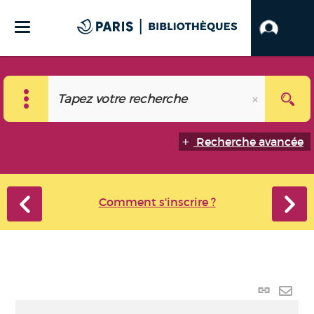
Recherche avancée
Comment s'inscrire ?
Lien
perma
Envo