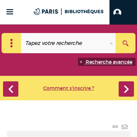
Recherche avancée
Comment s'inscrire ?
Lien
perma
Envo