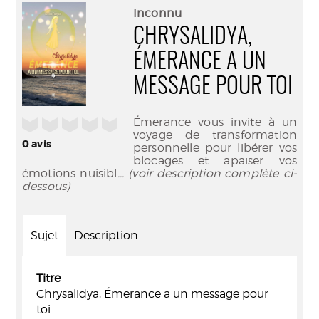
(Nouve
par
Inconnu
fenêtr
mail
CHRYSALIDYA,
ÉMERANCE A UN
MESSAGE POUR TOI
Émerance vous invite à un
/5
voyage de transformation
0
avis
personnelle pour libérer vos
blocages et apaiser vos
émotions nuisibl
... (voir description complète ci-
dessous)
Sujet
Description
Titre
Chrysalidya, Émerance a un message pour
toi