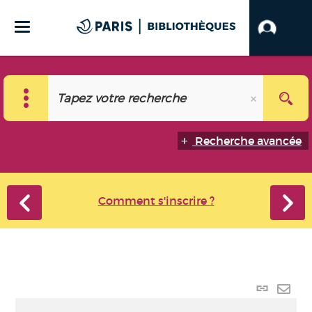
Recherche avancée
Comment s'inscrire ?
Lien
perma
Envo