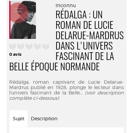
(Nouve
par
Inconnu
fenêtr
mail
RÉDALGA : UN
ROMAN DE LUCIE
DELARUE-MARDRUS
DANS L'UNIVERS
/5
0
avis
FASCINANT DE LA
BELLE ÉPOQUE NORMANDE
Rédalga, roman captivant de Lucie Delarue-
Mardrus publié en 1928, plonge le lecteur dans
l'univers fascinant de la Belle
... (voir description
complète ci-dessous)
Sujet
Description