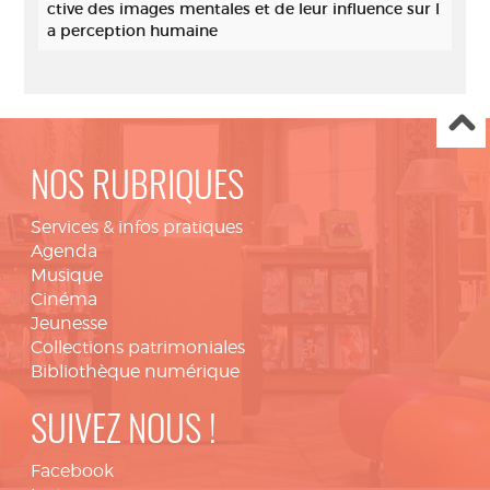
ctive des images mentales et de leur influence sur l
a perception humaine
NOS RUBRIQUES
Services & infos pratiques
Agenda
Musique
Cinéma
Jeunesse
Collections patrimoniales
Bibliothèque numérique
SUIVEZ NOUS !
Facebook