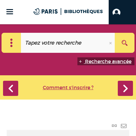
Recherche avancée
Comment s'inscrire ?
Lien
perma
Envo