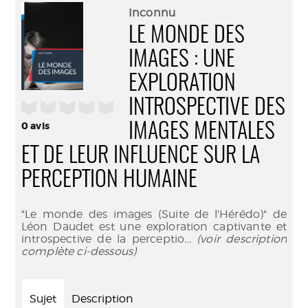
(Nouve
par
Inconnu
fenêtr
mail
LE MONDE DES
IMAGES : UNE
EXPLORATION
INTROSPECTIVE DES
/5
0
avis
IMAGES MENTALES
ET DE LEUR INFLUENCE SUR LA
PERCEPTION HUMAINE
"Le monde des images (Suite de l'Hérédo)" de
Léon Daudet est une exploration captivante et
introspective de la perceptio
... (voir description
complète ci-dessous)
Sujet
Description