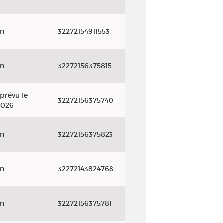
on
32272154911553
on
32272156375815
prévu le
32272156375740
2026
on
32272156375823
on
32272143824768
on
32272156375781