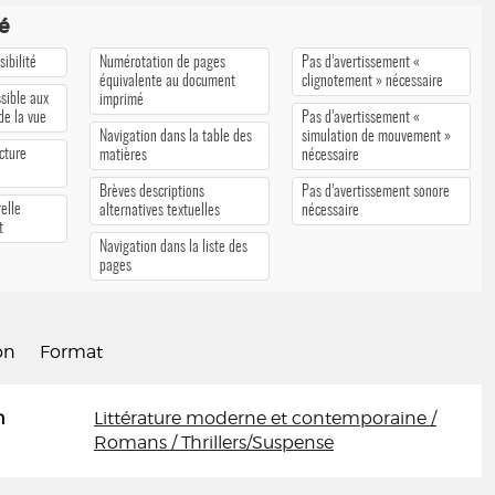
té
ibilité
Numérotation de pages
Pas d’avertissement «
équivalente au document
clignotement » nécessaire
sible aux
imprimé
 de la vue
Pas d’avertissement «
Navigation dans la table des
simulation de mouvement »
cture
matières
nécessaire
Brèves descriptions
Pas d’avertissement sonore
elle
alternatives textuelles
nécessaire
t
Navigation dans la liste des
pages
on
Format
n
Littérature moderne et contemporaine /
Romans / Thrillers/Suspense