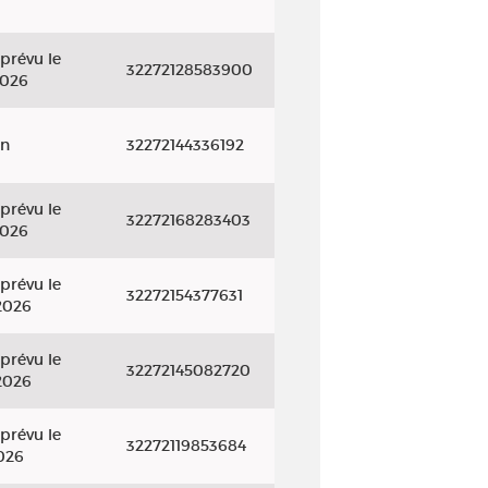
prévu le
32272128583900
2026
on
32272144336192
prévu le
32272168283403
2026
prévu le
32272154377631
2026
prévu le
32272145082720
2026
prévu le
32272119853684
026