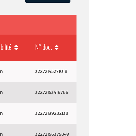
bilité
N° doc.
on
32272145271018
on
32272153416786
on
32272139282138
on
32272156375849