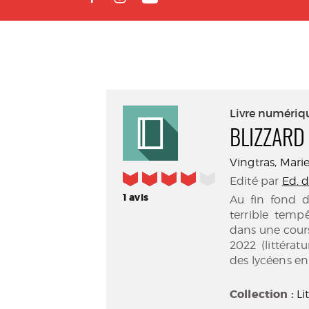
Livre numériq
BLIZZARD
Vingtras, Marie 
4/5
Edité par
Ed. d
1
avis
Au fin fond d
terrible temp
dans une course
2022 (littératu
des lycéens en
Collection :
Li