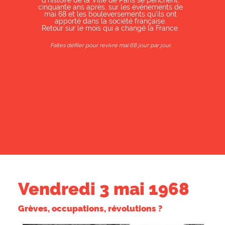
50 ans apr
De mars à juin, les bibliothèques et 
d'histoire de la Ville de Paris se p
cinquante ans après, sur les événe
mai 68 et les bouleversements qu'i
apporté dans la société françai
Retour sur le mois qui a changé la 
Faites défiler pour revivre mai 68 jour par