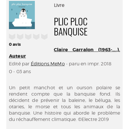
(Nouve
par
Livre
fenêtr
mail
PLIC PLOC
BANQUISE
/5
0
avis
Claire Garralon (1963-....).
Auteur
Edité par
Éditions MeMo
- paru en impr. 2018
0 - 03 ans
Un petit manchot et un ourson polaire se
rendent compte que la banquise fond. Ils
décident de prévenir la baleine, le béluga, les
otaries, le morse et tous les animaux de la
banquise. Une histoire qui aborde le problème
du réchauffement climatique. ©Electre 2019