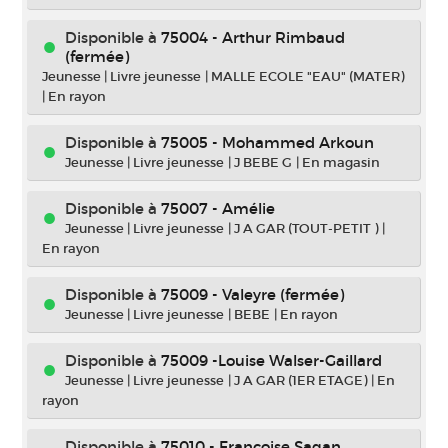
Disponible à
75004 - Arthur Rimbaud
(fermée)
Jeunesse
|
Livre jeunesse
|
MALLE ECOLE "EAU" (MATER)
|
En rayon
Disponible à
75005 - Mohammed Arkoun
Jeunesse
|
Livre jeunesse
|
J BEBE G
|
En magasin
Disponible à
75007 - Amélie
Jeunesse
|
Livre jeunesse
|
J A GAR (TOUT-PETIT )
|
En rayon
Disponible à
75009 - Valeyre (fermée)
Jeunesse
|
Livre jeunesse
|
BEBE
|
En rayon
Disponible à
75009 -Louise Walser-Gaillard
Jeunesse
|
Livre jeunesse
|
J A GAR (1ER ETAGE)
|
En
rayon
Disponible à
75010 - Françoise Sagan