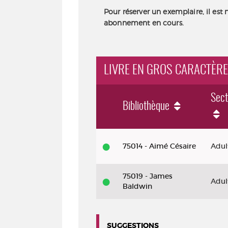
Pour réserver un exemplaire, il est 
abonnement en cours.
LIVRE EN GROS CARACTÈRE
Sect
Bibliothèque
Livre
75014 - Aimé Césaire
Adul
en
gros
75019 - James
Adul
caractères
Baldwin
-
DL
SUGGESTIONS