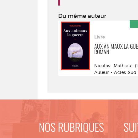
2023
-
Du même auteur
Aux
ivre
animaux
OSE ROYAL. SUIVI DE LA
Livre
la
ETRAITE DU JUGE WAGNER
AUX ANIMAUX LA GUE
guerre
ROMAN
icolas Mathieu (1978-....).
:
uteur - Actes Sud - DL
Nicolas Mathieu (197
021
roman
Auteur - Actes Sud 
2014
NOS RUBRIQUES
SUI