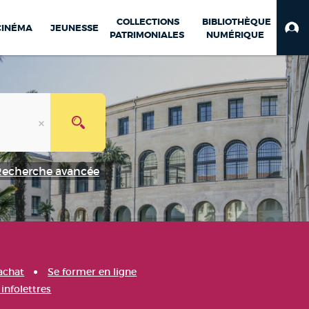
COLLECTIONS
BIBLIOTHÈQUE
CINÉMA
JEUNESSE
PATRIMONIALES
NUMÉRIQUE
Recherche avancée
achat
Se former en ligne
infolettres