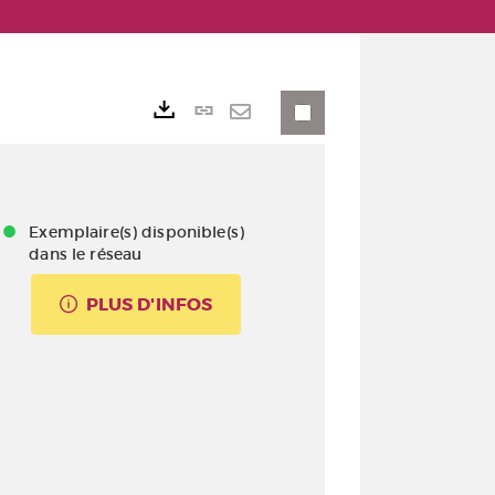
Lien
Exports
permanent
Envoyer
(Nouvelle
par
fenêtre)
mail
Exemplaire(s) disponible(s)
dans le réseau
PLUS D'INFOS