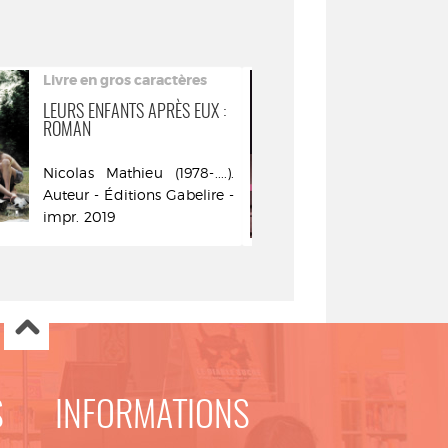
Livre en gros caractères
Livre
LEURS ENFANTS APRÈS EUX :
ROSE ROYAL
ROMAN
Nicolas Math
Nicolas Mathieu (1978-....).
Auteur - Edit
Auteur - Éditions Gabelire -
impr. 2019
S
INFORMATIONS