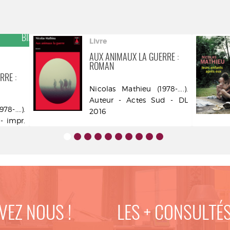
COUP DE CŒUR DES
BIBLIOTHÉCAIRES
Livre
AUX ANIMAUX LA GUERRE :
ROMAN
RRE :
Nicolas Mathieu (1978-....).
Auteur - Actes Sud - DL
8-....).
2016
- impr.
VEZ NOUS !
LES + CONSULTÉ