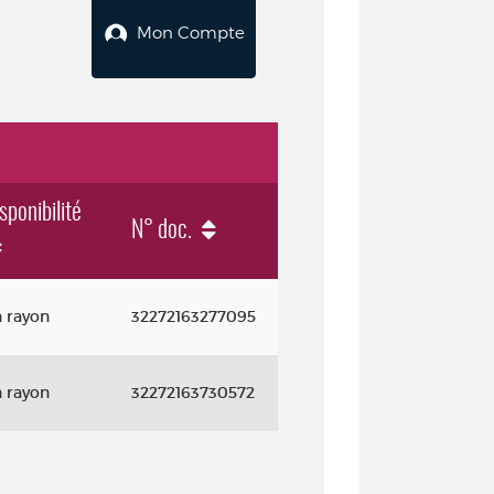
Mon Compte
sponibilité
N° doc.
 rayon
32272163277095
 rayon
32272163730572