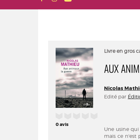
Livre en gros c
AUX ANIM
Nicolas Mathie
Edité par
Éditi
/5
0
avis
Une usine qui 
mais ce n'est 