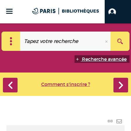
Recherche avancée
Comment s'inscrire ?
Lien
perma
Envo