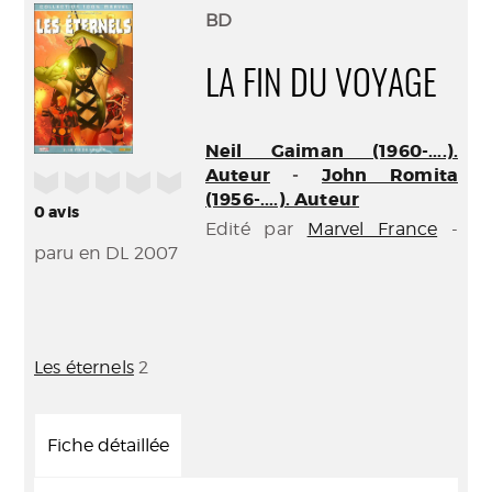
(Nouve
par
BD
fenêtr
mail
LA FIN DU VOYAGE
Neil Gaiman (1960-....).
Auteur
-
John Romita
/5
(1956-....). Auteur
0
avis
Edité par
Marvel France
-
paru en DL 2007
Les éternels
2
Fiche détaillée