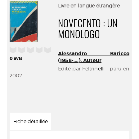
(Nouve
par
Livre en langue étrangère
fenêtr
mail
NOVECENTO : UN
MONOLOGO
/5
Alessandro Baricco
0
avis
(1958-....). Auteur
Edité par
Feltrinelli
- paru en
2002
Fiche détaillée