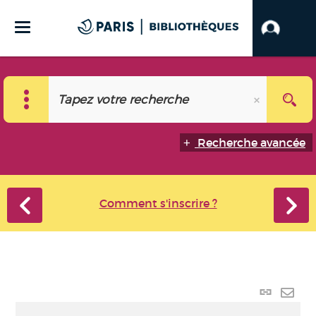
Recherche avancée
Comment s'inscrire ?
Lien
perma
Envo