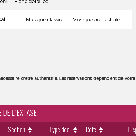
ient
Fiche détaillée
al
Musique classique
-
Musique orchestrale
nécessaire d'être authentifié. Les réservations dépendent de votre
E DE L'EXTASE
Section
Type doc.
Cote
Dis