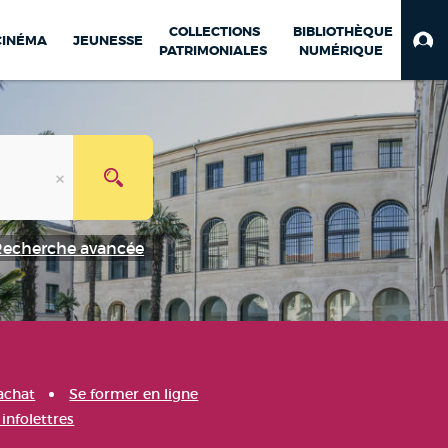
COLLECTIONS
BIBLIOTHÈQUE
CINÉMA
JEUNESSE
PATRIMONIALES
NUMÉRIQUE
Recherche avancée
achat
Se former en ligne
infolettres