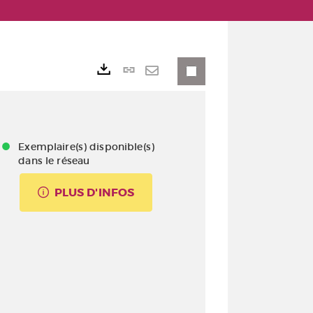
Lien
Exports
permanent
Envoyer
(Nouvelle
par
fenêtre)
mail
Exemplaire(s) disponible(s)
dans le réseau
PLUS D'INFOS