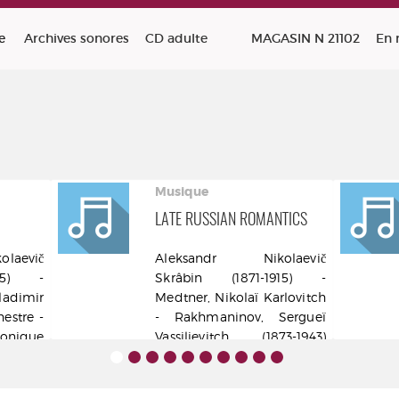
e
Archives sonores
CD adulte
MAGASIN N 21102
En 
Musique
LATE RUSSIAN ROMANTICS
laevič
Aleksandr Nikolaevič
915) -
Skrâbin (1871-1915) -
dimir
Medtner, Nikolaï Karlovitch
hestre -
- Rakhmaninov, Sergueï
onique
Vassilievitch (1873-1943)
Berlin
Distrib. Sony - 1993