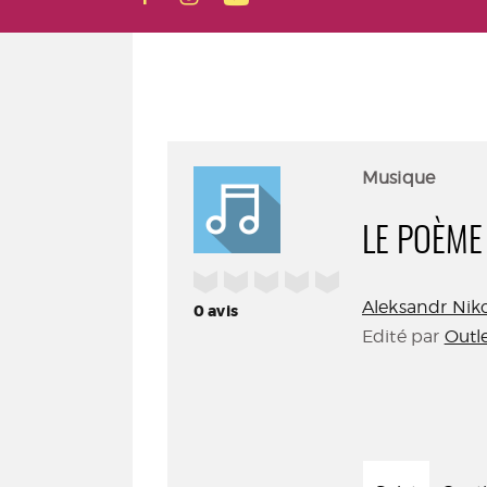
Musique
LE POÈME
/5
Aleksandr Niko
0
avis
Edité par
Outl