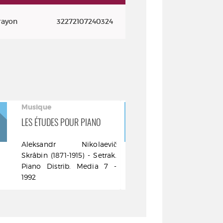
rayon
32272107240324
Musique
Musique
LES ÉTUDES POUR PIANO
SCRIABINE ET
SCRIABINIEN
Aleksandr Nikolaevič
Aleksandr
Skrâbin (1871-1915) - Setrak.
Skrâbin (187
Piano Distrib. Media 7 -
du Monde - 
1992