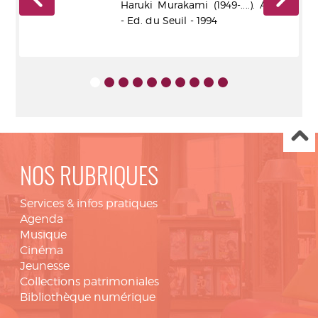
Haruki Murakami (1949-....). Auteur
- Ed. du Seuil - 1994
NOS RUBRIQUES
Services & infos pratiques
Agenda
Musique
Cinéma
Jeunesse
Collections patrimoniales
Bibliothèque numérique