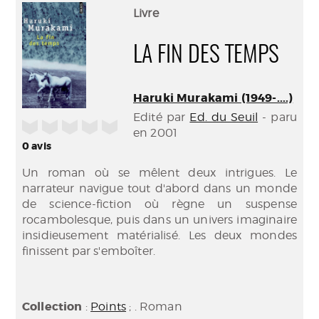
(Nouve
par
Livre
fenêtr
mail
LA FIN DES TEMPS
Haruki Murakami (1949-....)
Edité par
Ed. du Seuil
- paru
/5
en 2001
0
avis
Un roman où se mêlent deux intrigues. Le
narrateur navigue tout d'abord dans un monde
de science-fiction où règne un suspense
rocambolesque, puis dans un univers imaginaire
insidieusement matérialisé. Les deux mondes
finissent par s'emboîter.
Collection
:
Points
; . Roman