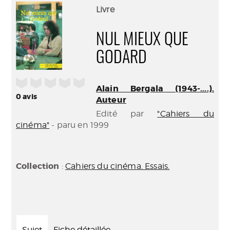
(Nouve
par
Livre
fenêtr
mail
NUL MIEUX QUE
GODARD
/5
Alain Bergala (1943-....).
0
avis
Auteur
Edité par
"Cahiers du
cinéma"
- paru en 1999
Collection
:
Cahiers du cinéma. Essais.
Sujet
Fiche détaillée