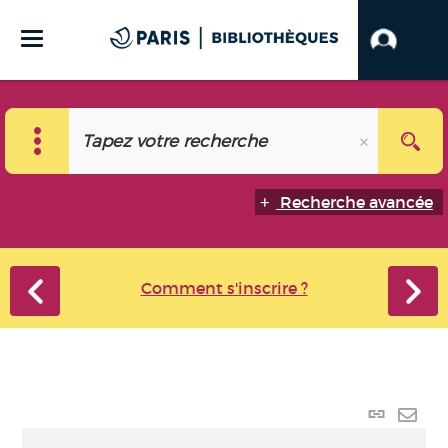
Recherche avancée
Comment s'inscrire ?
Lien
perma
Envo