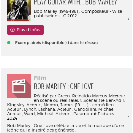
PLAY GUITAR WITH... BOB MARLEY
Bob Marley (1945-1981). Compositeur - Wise
publications - C 2012
Plus d'infos
Exemplaire(s) disponible(s) dans le réseau
Film
BOB MARLEY : ONE LOVE
Réalisé par
Green, Reinaldo Marcus. Metteur
en scène ou réalisateur. Scénariste
Ben-Adir,
Kingsley. Acteur
,
Norton, James (19..-....) - comédien.
Acteur
,
Lynch, Lashana. Acteur
,
Gandolfini, Michael.
Acteur
,
Ward, Micheal. Acteur
- Paramount Pictures -
2024
Bob Marley : One Love célèbre la vie et la musique d'une
icône qui a inspiré des génératio...