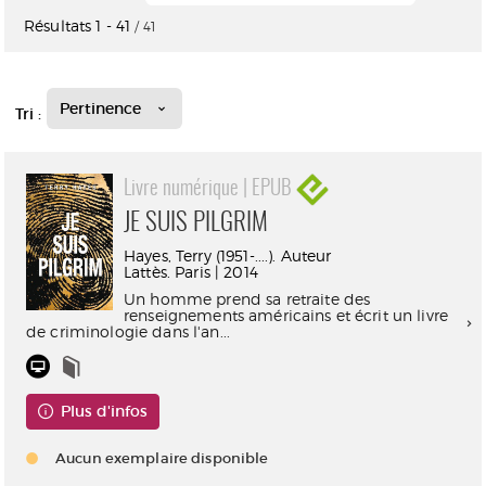
Résultats
1
-
41
/ 41
Pertinence
Tri :
Livre numérique | EPUB
JE SUIS PILGRIM
Hayes, Terry (1951-....). Auteur
Lattès. Paris | 2014
Un homme prend sa retraite des
renseignements américains et écrit un livre
de criminologie dans l'an...
Plus d'infos
Aucun exemplaire disponible