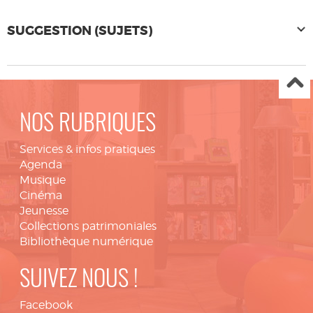
SUGGESTION (SUJETS)
NOS RUBRIQUES
Services & infos pratiques
Agenda
Musique
Cinéma
Jeunesse
Collections patrimoniales
Bibliothèque numérique
SUIVEZ NOUS !
Facebook