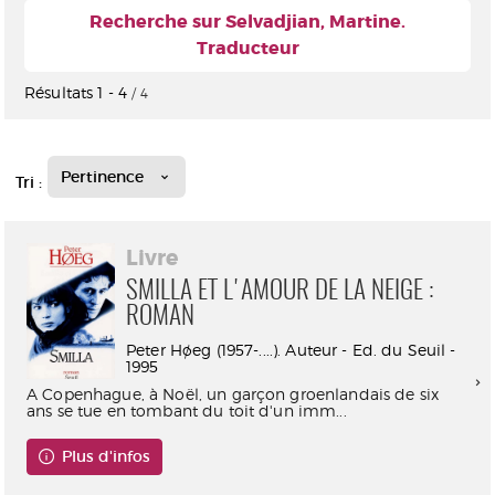
Recherche sur Selvadjian, Martine.
Traducteur
Résultats
1
-
4
/ 4
Pertinence
Tri :
Livre
SMILLA ET L'AMOUR DE LA NEIGE :
ROMAN
Peter Høeg (1957-....). Auteur - Ed. du Seuil -
1995
A Copenhague, à Noël, un garçon groenlandais de six
ans se tue en tombant du toit d'un imm...
Plus d'infos