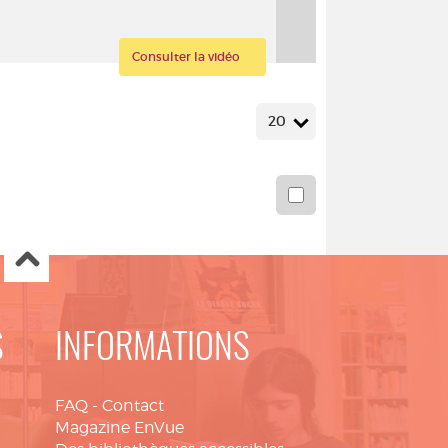
Consulter la vidéo
20
S
INFORMATIONS
FAQ
-
Contact
Magazine EnVue