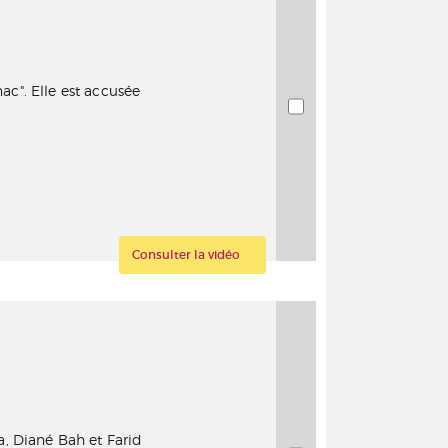
nac". Elle est accusée
Consulter la vidéo
, Diané Bah et Farid