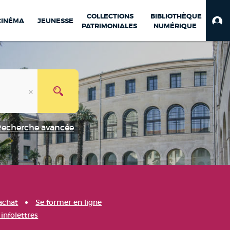
COLLECTIONS
BIBLIOTHÈQUE
CINÉMA
JEUNESSE
PATRIMONIALES
NUMÉRIQUE
Recherche avancée
achat
Se former en ligne
infolettres