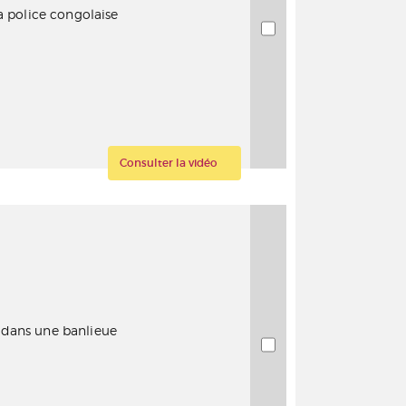
a police congolaise
Consulter la vidéo
er dans une banlieue