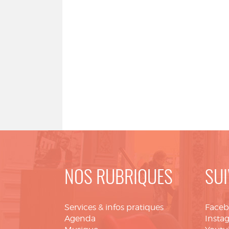
NOS RUBRIQUES
SUI
Services & infos pratiques
Face
Agenda
Insta