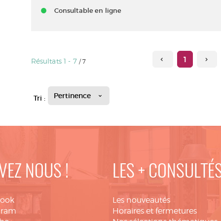
Consultable en ligne
1
Résultats
1
-
7
/ 7
Pertinence
Tri :
VEZ NOUS !
LES + CONSULTÉ
book
Les nouveautés
gram
Horaires et fermetures