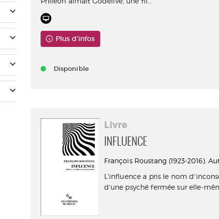
Philéon aimait Godelive, une fil...
Plus d'infos
Disponible
Livre
INFLUENCE
François Roustang (1923-2016). Aut
L'influence a pris le nom d'inconsc
d'une psyché fermée sur elle-même.