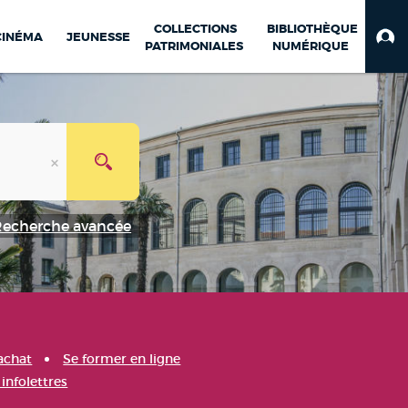
COLLECTIONS
BIBLIOTHÈQUE
CINÉMA
JEUNESSE
PATRIMONIALES
NUMÉRIQUE
Recherche avancée
achat
Se former en ligne
infolettres