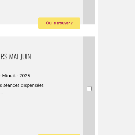
Où le trouver ?
URS MAI-JUIN
- Minuit - 2025
es séances dispensées
..