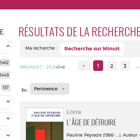
RÉSULTATS DE LA RECHERCH
E
Ma recherche :
Recherche sur Minuit
2462
1
2
3
...
Résultats
1
-
20
/ 4048
1449
137
Pertinence
Tri :
Livre
L'ÂGE DE DÉTRUIRE
Pauline Peyrade (1986-....). Auteur 