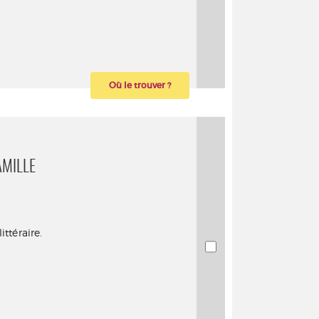
Où le trouver ?
AMILLE
ttéraire.