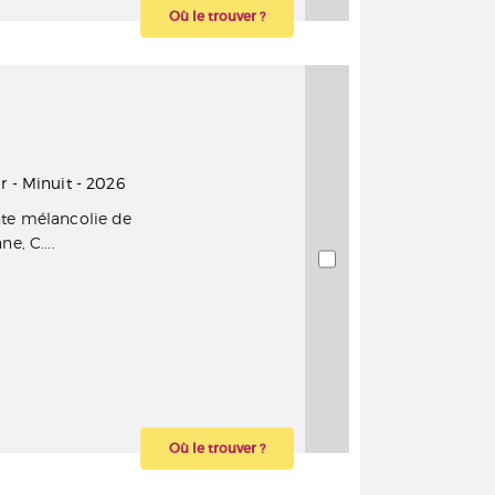
Où le trouver ?
r - Minuit - 2026
nte mélancolie de
e, C....
Où le trouver ?