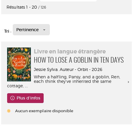
Résultats
1
-
20
/ 126
Pertinence
Tri :
Livre en langue étrangère
HOW TO LOSE A GOBLIN IN TEN DAYS
Jessie Sylva. Auteur - Orbit - 2026
When a halfling, Pansy, and a goblin, Ren,
each think they’ve inherited the same
cottage, ...
Plus d'infos
Aucun exemplaire disponible