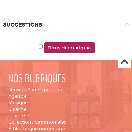
SUGGESTIONS
Films dramatiques
NOS RUBRIQUES
Services & infos pratiques
Agenda
Musique
Cinéma
Jeunesse
Collections patrimoniales
Bibliothèque numérique