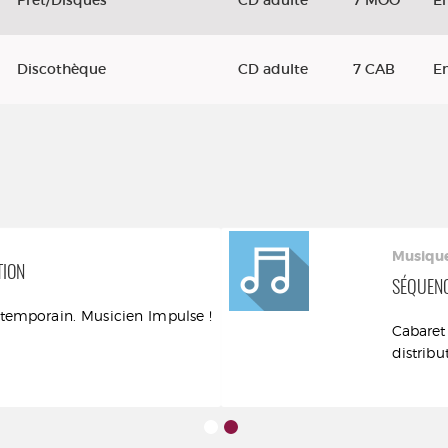
Prêt/Disques
CD adulte
7 MOO
E
Discothèque
CD adulte
7 CAB
E
Musiqu
TION
SÉQUENC
temporain. Musicien Impulse !
Cabare
distribu