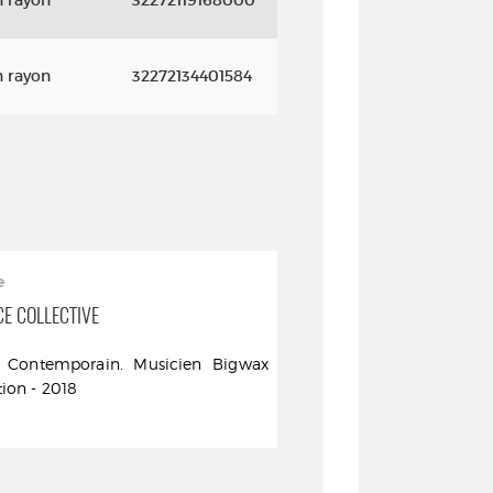
n rayon
32272119168000
n rayon
32272134401584
COUP DE CŒUR DES BIBLIOTHÉCAIRES
e
E COLLECTIVE
t Contemporain. Musicien Bigwax
tion - 2018