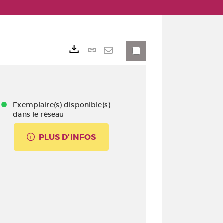
Lien
Exports
permanent
Envoyer
(Nouvelle
par
fenêtre)
mail
Exemplaire(s) disponible(s)
dans le réseau
PLUS D'INFOS