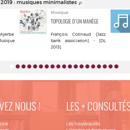
0-2019 : musiques minimalistes
Musique
TOPOLOGIE D'UN MANÈGE
rbe.
François Cotinaud [Jazz
usique
bank association] - [DL
2013]
VEZ NOUS !
LES + CONSULTÉ
book
Les nouveautés