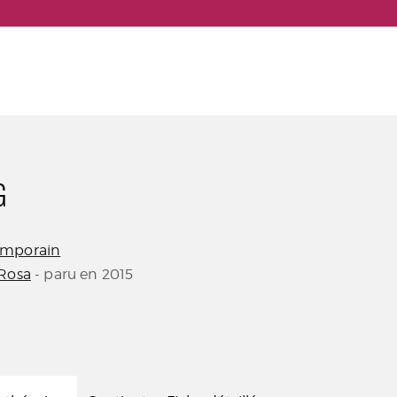
G
emporain
Rosa
- paru en 2015