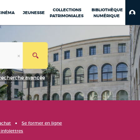
COLLECTIONS
BIBLIOTHÈQUE
CINÉMA
JEUNESSE
PATRIMONIALES
NUMÉRIQUE
Recherche avancée
achat
Se former en ligne
infolettres