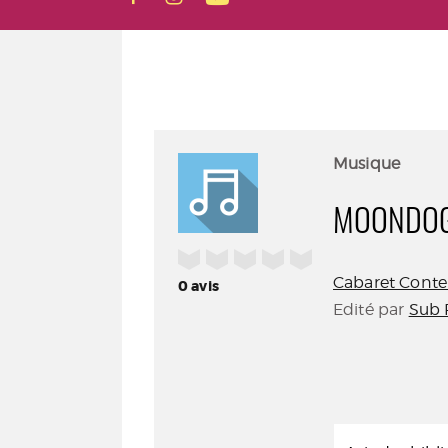
Musique
MOONDO
/5
Cabaret Cont
0
avis
Edité par
Sub 