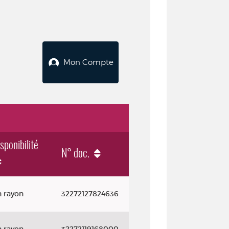
Mon Compte
sponibilité
N° doc.
n rayon
32272127824636