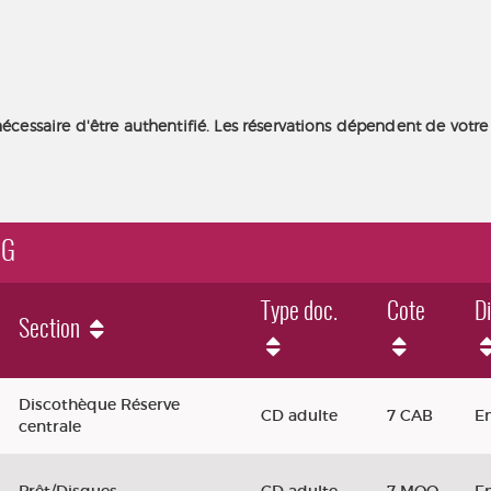
nécessaire d'être authentifié. Les réservations dépendent de votre
OG
Type doc.
Cote
Di
Section
Discothèque Réserve
CD adulte
7 CAB
E
centrale