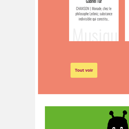
Gabriel Tur
CHANSON | Monade, chez le
philosophe Leibniz, substance
indivisible qui constitu...
Musique
Tout voir