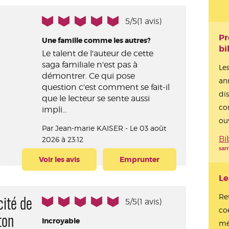
5/5
(1 avis)
Pr
Une famille comme les autres?
bi
Le talent de l'auteur de cette
saga familiale n'est pas à
Le
démontrer. Ce qui pose
an
question c'est comment se fait-il
di
que le lecteur se sente aussi
co
impli...
ouv
Par
Jean-marie KAISER - Le 03 août
Bi
2026 à 23:12
sam
Voir les avis
Emprunter
Le
Re
5/5
(1 avis)
cité de
co
ton
Incroyable
mé