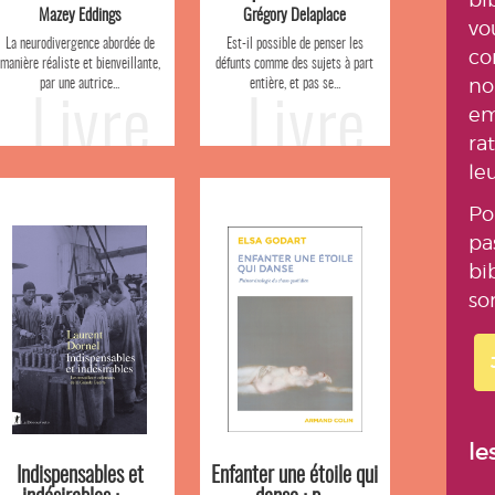
Mazey Eddings
Grégory Delaplace
vo
La neurodivergence abordée de
Est-il possible de penser les
co
manière réaliste et bienveillante,
défunts comme des sujets à part
no
par une autrice...
entière, et pas se...
Livre
Livre
em
ra
le
Po
pa
bi
so
le
Indispensables et
Enfanter une étoile qui