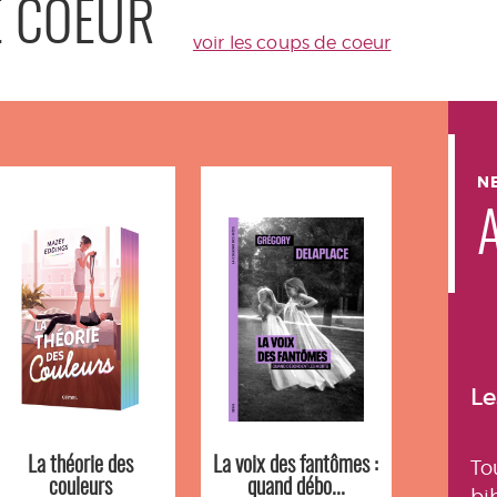
E COEUR
voir les coups de coeur
NE
Le
La théorie des
La voix des fantômes :
To
couleurs
quand débo...
bi