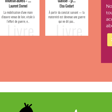
indésirables : ...
danse : p...
No
Laurent Dornel
Elsa Godart
to
La mobilisation d’une main
À partir du constat suivant — la
d’œuvre venue de loin, vitale à
maternité est devenue une guerre
ac
l’effort de guerre, e...
qui ne dit pas...
ab
Livre
Livre