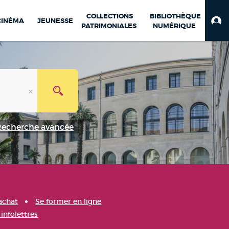
COLLECTIONS
BIBLIOTHÈQUE
CINÉMA
JEUNESSE
PATRIMONIALES
NUMÉRIQUE
Recherche avancée
achat
Se former en ligne
infolettres