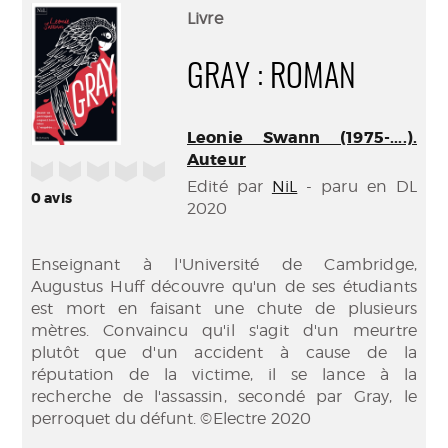
(Nouve
par
Livre
fenêtr
mail
GRAY : ROMAN
Leonie Swann (1975-....).
Auteur
/5
Edité par
NiL
- paru en DL
0
avis
2020
Enseignant à l'Université de Cambridge,
Augustus Huff découvre qu'un de ses étudiants
est mort en faisant une chute de plusieurs
mètres. Convaincu qu'il s'agit d'un meurtre
plutôt que d'un accident à cause de la
réputation de la victime, il se lance à la
recherche de l'assassin, secondé par Gray, le
perroquet du défunt. ©Electre 2020