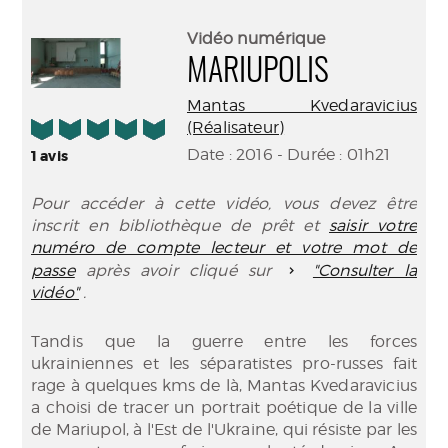
perma
Envo
(Nouve
par
Vidéo numérique
fenêtr
mail
MARIUPOLIS
Mantas Kvedaravicius
5/5
(Réalisateur)
Date : 2016 - Durée : 01h21
1
avis
Pour accéder à cette vidéo, vous devez être
inscrit en bibliothèque de prêt et
saisir votre
numéro de compte lecteur et votre mot de
passe
après avoir cliqué sur
"Consulter la
vidéo"
.
Tandis que la guerre entre les forces
ukrainiennes et les séparatistes pro-russes fait
rage à quelques kms de là, Mantas Kvedaravicius
a choisi de tracer un portrait poétique de la ville
de Mariupol, à l'Est de l'Ukraine, qui résiste par les