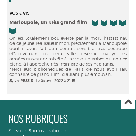
vos avis
5/5
Marioupole, un très grand film
On est totalement bouleversé par la mort, l'assassinat
de ce jeune réalisateur mort précisément à Marioupole
dont il avait fait pun portrait sensible, très poétique
effectivement, de cette ville devenue martyr. Les
armées russes ont mis fin à la vie d'un artiste du noir et
blanc, à l'approche très intimiste de ses habitants.
Merci aux bibliothèques de Paris de nous avoir fait
Sylvie PESSIS
- Le 03 avril 2022 à 21:15
NOS RUBRIQUES
Services & infos pratiques