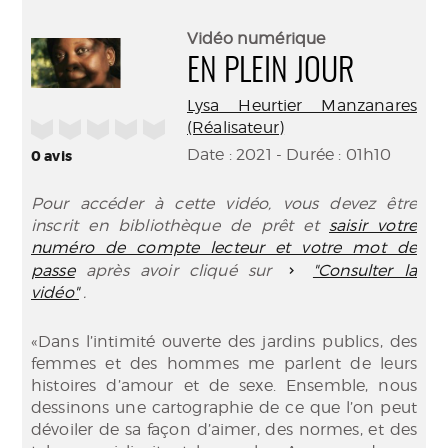
perma
Envo
(Nouve
par
Vidéo numérique
fenêtr
mail
EN PLEIN JOUR
Lysa Heurtier Manzanares
/5
(Réalisateur)
Date : 2021 - Durée : 01h10
0
avis
Pour accéder à cette vidéo, vous devez être
inscrit en bibliothèque de prêt et
saisir votre
numéro de compte lecteur et votre mot de
passe
après avoir cliqué sur
"Consulter la
vidéo"
.
«Dans l’intimité ouverte des jardins publics, des
femmes et des hommes me parlent de leurs
histoires d’amour et de sexe. Ensemble, nous
dessinons une cartographie de ce que l’on peut
dévoiler de sa façon d’aimer, des normes, et des