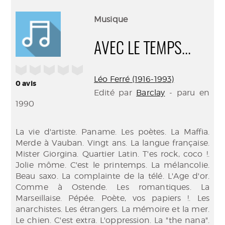
perma
Envo
(Nouve
par
Musique
fenêtr
mail
AVEC LE TEMPS...
/5
Léo Ferré (1916-1993)
0
avis
Edité par
Barclay
- paru en
1990
La vie d'artiste. Paname. Les poètes. La Maffia.
Merde à Vauban. Vingt ans. La langue française.
Mister Giorgina. Quartier Latin. T'es rock, coco !.
Jolie môme. C'est le printemps. La mélancolie.
Beau saxo. La complainte de la télé. L'Age d'or.
Comme à Ostende. Les romantiques. La
Marseillaise. Pépée. Poète, vos papiers !. Les
anarchistes. Les étrangers. La mémoire et la mer.
Le chien. C'est extra. L'oppression. La "the nana".