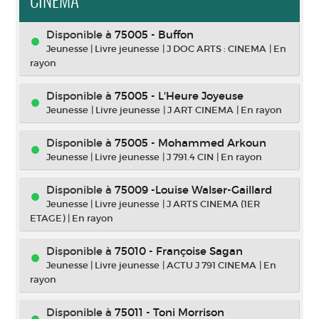
CINÉMA
Disponible à
75005 - Buffon
Jeunesse
|
Livre jeunesse
|
J DOC ARTS : CINEMA
|
En
rayon
Disponible à
75005 - L'Heure Joyeuse
Jeunesse
|
Livre jeunesse
|
J ART CINEMA
|
En rayon
Disponible à
75005 - Mohammed Arkoun
Jeunesse
|
Livre jeunesse
|
J 791.4 CIN
|
En rayon
Disponible à
75009 -Louise Walser-Gaillard
Jeunesse
|
Livre jeunesse
|
J ARTS CINEMA (1ER
ETAGE)
|
En rayon
Disponible à
75010 - Françoise Sagan
Jeunesse
|
Livre jeunesse
|
ACTU J 791 CINEMA
|
En
rayon
Disponible à
75011 - Toni Morrison