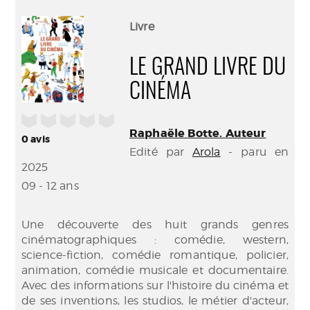
perma
Envo
(Nouve
par
Livre
fenêtr
mail
LE GRAND LIVRE DU
CINÉMA
/5
Raphaële Botte. Auteur
0
avis
Edité par
Arola
- paru en
2025
09 - 12 ans
Une découverte des huit grands genres
cinématographiques : comédie, western,
science-fiction, comédie romantique, policier,
animation, comédie musicale et documentaire.
Avec des informations sur l'histoire du cinéma et
de ses inventions, les studios, le métier d'acteur,