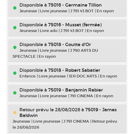
Disponible à
75016 - Germaine Tillion
Jeunesse
|
Livre jeunesse
|
J 791.43 BOT
|
En rayon
Disponible à
75016 - Musset (fermée)
Jeunesse
|
Livre ado
|
J 791.43 BOT
|
En rayon
Disponible à
75018 - Goutte d'Or
Jeunesse
|
Livre jeunesse
|
J 790 ARTS DU
SPECTACLE
|
En rayon
Disponible à
75018 - Robert Sabatier
Enfance
|
Livre jeunesse
|
1ER DOC ARTS
|
En rayon
Disponible à
75019 - Benjamin Rabier
Jeunesse
|
Livre jeunesse
|
791 CINEMA
|
En rayon
Retour prévu le 28/08/2026
à
75019 - James
Baldwin
Jeunesse
|
Livre jeunesse
|
J 791 CINEMA
|
Retour prévu
le 28/08/2026