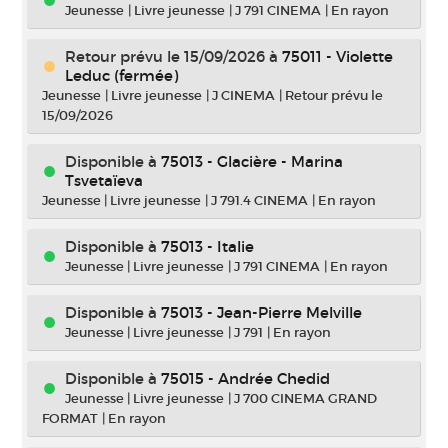
Jeunesse
|
Livre jeunesse
|
J 791 CINEMA
|
En rayon
Retour prévu le 15/09/2026
à
75011 - Violette
Leduc (fermée)
Jeunesse
|
Livre jeunesse
|
J CINEMA
|
Retour prévu le
15/09/2026
Disponible à
75013 - Glacière - Marina
Tsvetaïeva
Jeunesse
|
Livre jeunesse
|
J 791.4 CINEMA
|
En rayon
Disponible à
75013 - Italie
Jeunesse
|
Livre jeunesse
|
J 791 CINEMA
|
En rayon
Disponible à
75013 - Jean-Pierre Melville
Jeunesse
|
Livre jeunesse
|
J 791
|
En rayon
Disponible à
75015 - Andrée Chedid
Jeunesse
|
Livre jeunesse
|
J 700 CINEMA GRAND
FORMAT
|
En rayon