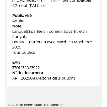
| 1 DVD vidéo (1 h 44 min) ; 16/9 compatible
4/3, coul. (PAL), son.
Public visé
Adulte
Note
Langue(s) parlée(s) : coréen, Sous-titre(s) :
français
Bonus : - Entretien avec Matthieu Macheret
2025
Tous publics
EAN
3701432023922
N° du document
ARI_202508 (Arizona distribution)
Aucun exemplaire disponible