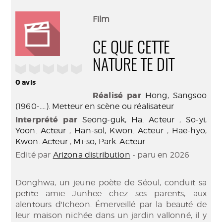
perma
Envo
(Nouve
par
Film
fenêtr
mail
CE QUE CETTE
NATURE TE DIT
/5
0
avis
Réalisé par
Hong, Sangsoo
(1960-....). Metteur en scène ou réalisateur
Interprété par
Seong-guk, Ha. Acteur
,
So-yi,
Yoon. Acteur
,
Han-sol, Kwon. Acteur
,
Hae-hyo,
Kwon. Acteur
,
Mi-so, Park. Acteur
Edité par
Arizona distribution
- paru en 2026
Donghwa, un jeune poète de Séoul, conduit sa
petite amie Junhee chez ses parents, aux
alentours d'Icheon. Émerveillé par la beauté de
leur maison nichée dans un jardin vallonné, il y