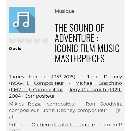
perma
Envo
(Nouve
par
Musique
fenêtr
mail
THE SOUND OF
ADVENTURE :
/5
ICONIC FILM MUSIC
0
avis
MASTERPIECES
James Horner (1953-2015)
-
John Debney
(1956-....). Compositeur
-
Michael Giacchino
(1967-.... ). Compositeur
-
Jerry Goldsmith (1929-
2004). Compositeur
Miklos Rozsa, compositeur ; Ron Goodwin,
compositeur ; John Debney, compositeur ; ... [et
al.]
Edité par
Outhere distribution france
- paru en P