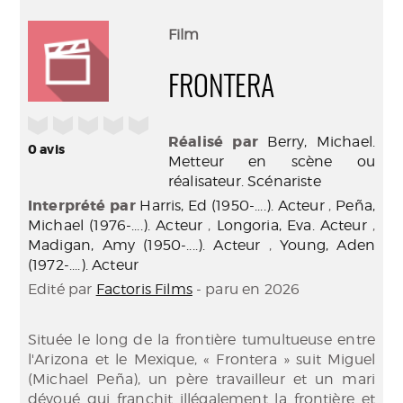
perma
Envo
(Nouve
par
Film
fenêtr
mail
FRONTERA
/5
Réalisé par
Berry, Michael.
0
avis
Metteur en scène ou
réalisateur. Scénariste
Interprété par
Harris, Ed (1950-....). Acteur
,
Peña,
Michael (1976-....). Acteur
,
Longoria, Eva. Acteur
,
Madigan, Amy (1950-....). Acteur
,
Young, Aden
(1972-....). Acteur
Edité par
Factoris Films
- paru en 2026
Située le long de la frontière tumultueuse entre
l'Arizona et le Mexique, « Frontera » suit Miguel
(Michael Peña), un père travailleur et un mari
dévoué qui franchit illégalement la frontière et