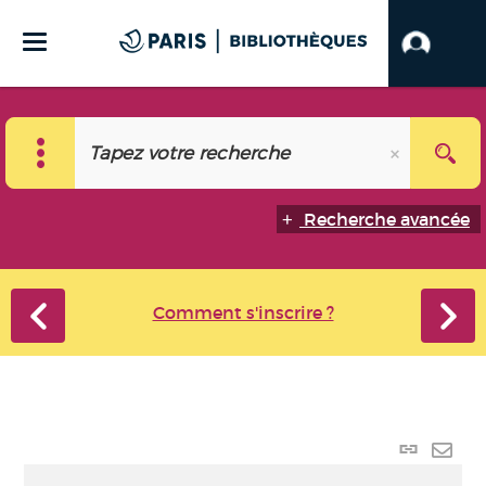
Recherche avancée
Comment s'inscrire ?
Lien
perma
Envo