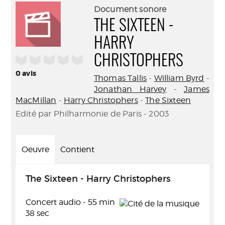
(Nouve
par
Document sonore
fenêtr
mail
THE SIXTEEN -
HARRY
/5
CHRISTOPHERS
0
avis
Thomas Tallis
-
William Byrd
-
Jonathan Harvey
-
James
MacMillan
-
Harry Christophers
-
The Sixteen
Edité par Philharmonie de Paris - 2003
Oeuvre
Contient
The Sixteen - Harry Christophers
Concert audio - 55 min
38 sec