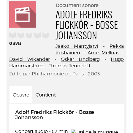
(Nouve
par
Document sonore
fenêtr
mail
ADOLF FREDRIKS
FLICKKÖR - BOSSE
/5
JOHANSSON
0
avis
Jaako Mantyjarvi
-
Pekka
Kostiainen
-
Arne Mellnäs
-
David Wikander
-
Oskar Lindberg
-
Hugo
Hammarström
-
Thomas Jennefelt
Edité par Philharmonie de Paris - 2003
Oeuvre
Contient
Adolf Fredriks Flickkör - Bosse
Johansson
Concert audio - 52 min