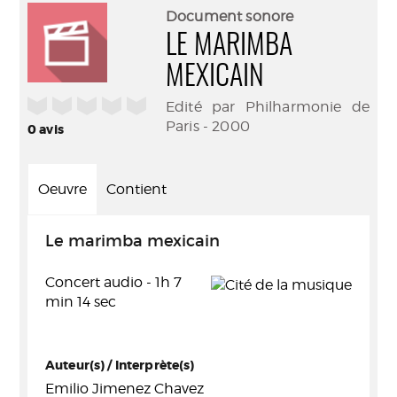
(Nouve
par
Document sonore
fenêtr
mail
LE MARIMBA
MEXICAIN
/5
Edité par Philharmonie de
Paris - 2000
0
avis
Oeuvre
Contient
Le marimba mexicain
Concert audio - 1h 7
min 14 sec
Auteur(s) / Interprète(s)
Emilio Jimenez Chavez