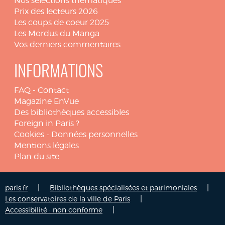
Nos sélections thématiques
Prix des lecteurs 2026
Les coups de coeur 2025
Les Mordus du Manga
Vos derniers commentaires
INFORMATIONS
FAQ
-
Contact
Magazine EnVue
Des bibliothèques accessibles
Foreign in Paris ?
Cookies
-
Données personnelles
Mentions légales
Plan du site
|
|
paris.fr
Bibliothèques spécialisées et patrimoniales
|
Les conservatoires de la ville de Paris
|
Accessibilité : non conforme