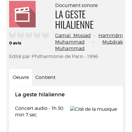
(Nouve
par
Document sonore
fenêtr
mail
LA GESTE
HILALIENNE
/5
Gamal Mossad
-
Hammâm
Muhammad
-
Mubârak
0
avis
Muhammad
Edité par Philharmonie de Paris - 1996
Oeuvre
Contient
La geste hilalienne
Concert audio - 1h 30
min 7 sec