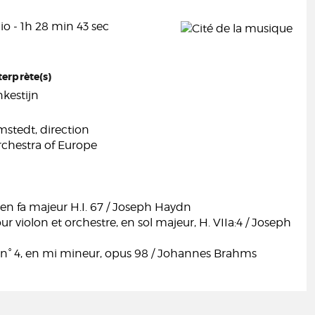
o - 1h 28 min 43 sec
terprète(s)
kestijn
mstedt, direction
hestra of Europe
n fa majeur H.I. 67 / Joseph Haydn
r violon et orchestre, en sol majeur, H. VIIa:4 / Joseph
° 4, en mi mineur, opus 98 / Johannes Brahms