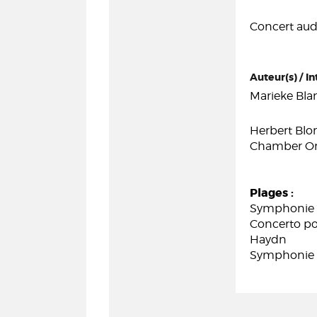
Concert audi
Auteur(s) / In
Marieke Blan
Herbert Blo
Chamber Orc
Plages :
Symphonie e
Concerto pou
Haydn
Symphonie n