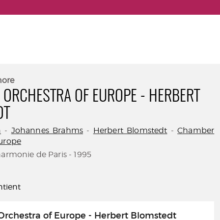
nore
ORCHESTRA OF EUROPE - HERBERT
DT
n
-
Johannes Brahms
-
Herbert Blomstedt
-
Chamber
Europe
harmonie de Paris - 1995
tient
rchestra of Europe - Herbert Blomstedt