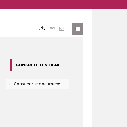
Lien
Exports
permanent
Envoyer
(Nouvelle
par
fenêtre)
mail
CONSULTER EN LIGNE
Consulter le document