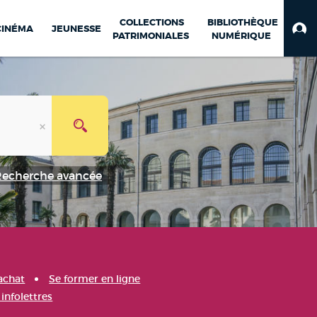
COLLECTIONS
BIBLIOTHÈQUE
CINÉMA
JEUNESSE
PATRIMONIALES
NUMÉRIQUE
Recherche avancée
achat
Se former en ligne
infolettres