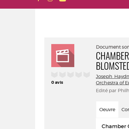
Document so
CHAMBER 
BLOMSTE
/5
Joseph Hayd
0
avis
Orchestra of 
Edité par Phil
Oeuvre
Con
Chamber O