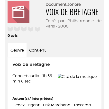
(Nouve
par
Document sonore
fenêtr
mail
VOIX DE BRETAGNE
Edité par Philharmonie de
Paris - 2000
/5
0
avis
Oeuvre
Contient
Voix de Bretagne
Concert audio - 1h 36
min 6 sec
Auteur(s) / Interprète(s)
Denez Prigent - Erik Marchand - Riccardo