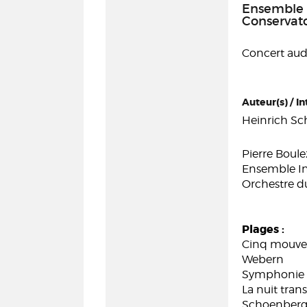
Ensemble 
Conservato
Concert audi
Auteur(s) / In
Heinrich Sch
Pierre Boule
Ensemble I
Orchestre du
Plages :
Cinq mouvem
Webern
Symphonie 
La nuit tran
Schoenber