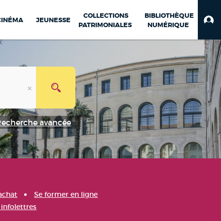
COLLECTIONS
BIBLIOTHÈQUE
CINÉMA
JEUNESSE
PATRIMONIALES
NUMÉRIQUE
Recherche avancée
achat
Se former en ligne
infolettres