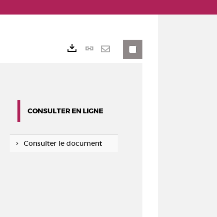
Lien
Exports
permanent
Envoyer
(Nouvelle
par
fenêtre)
mail
CONSULTER EN LIGNE
Consulter le document