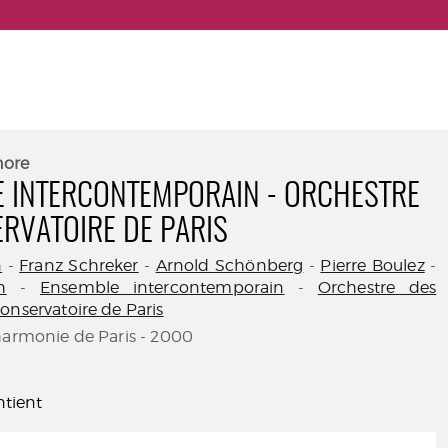
nore
 INTERCONTEMPORAIN - ORCHESTRE
RVATOIRE DE PARIS
n
-
Franz Schreker
-
Arnold Schönberg
-
Pierre Boulez
-
h
-
Ensemble intercontemporain
-
Orchestre des
onservatoire de Paris
harmonie de Paris - 2000
tient