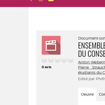
Document so
ENSEMBLE
DU CONSE
/5
Anton Weber
0
avis
Pierre Strauc
étudiants du C
Edité par Phil
Oeuvre
Con