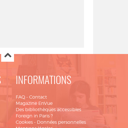
S
INFORMATIONS
FAQ
-
Contact
Magazine EnVue
Des bibliothèques accessibles
Foreign in Paris ?
Cookies
-
Données personnelles