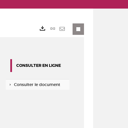
Lien
Exports
permanent
Envoyer
(Nouvelle
par
fenêtre)
mail
CONSULTER EN LIGNE
Consulter le document