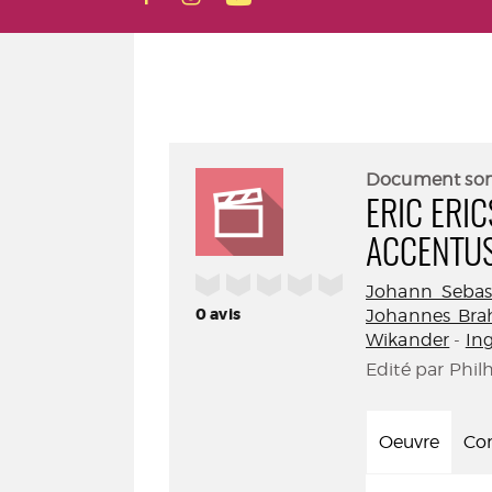
Document so
ERIC ERI
ACCENTU
/5
Johann Sebas
0
avis
Johannes Br
Wikander
-
In
Edité par Phil
Oeuvre
Con