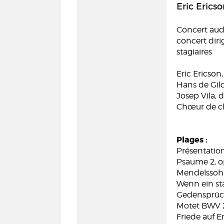
Eric Eric
Concert aud
concert diri
stagiaires
Eric Ericson
Hans de Gild
Josep Vila, 
Chœur de c
Plages :
Présentation
Psaume 2, op
Mendelsso
Wenn ein sta
Gedensprüch
Motet BWV 
Friede auf 