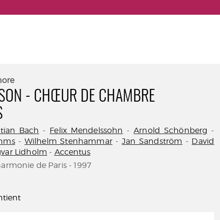
nore
CSON - CHŒUR DE CHAMBRE
S
tian Bach
-
Felix Mendelssohn
-
Arnold Schönberg
-
ahms
-
Wilhelm Stenhammar
-
Jan Sandström
-
David
gvar Lidholm
-
Accentus
harmonie de Paris - 1997
tient