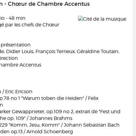
son - Chœur de Chambre Accentus
io - 48 min
gé par les chefs de Chœur
, présentation
e, Didier Louis, François Terrieux, Géraldine Toutain,
direction
hambre Accentus
 / Eric Ericson
.78 no 1 "Warum toben die Heiden" / Felix
hn
rker Gewappneter, op.109 no 2, extrait de "Fest und
e op. 109" / Johannes Brahms
229 "Komm, Jesu, Komm" / Johann Sebastian Bach
Erden op.13 / Arnold Schoenberg