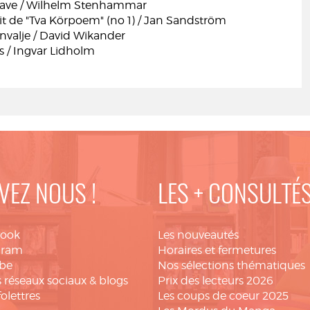
s Have / Wilhelm Stenhammar
it de "Tva Körpoem" (no 1) / Jan Sandström
nvalje / David Wikander
s / Ingvar Lidholm
VEZ NOUS !
LES + CONSULTÉ
book
Les nouveautés
gram
Horaires et fermetures
be
Nos sélections thématiques
 réseaux sociaux & blogs
Prix des lecteurs 2026
folettres
Les coups de coeur 2025