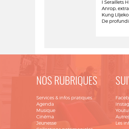
I Seraillet
Anrop, extra
Kung Lïljeko
De profundi
NOS RUBRIQUES
SUI
Services & infos pratiques
Face
Agenda
Insta
Musique
Youtu
Cinéma
Autres
Jeunesse
Les in