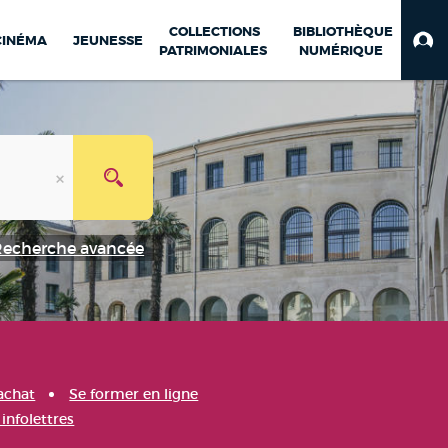
COLLECTIONS
BIBLIOTHÈQUE
CINÉMA
JEUNESSE
PATRIMONIALES
NUMÉRIQUE
Recherche avancée
achat
Se former en ligne
infolettres