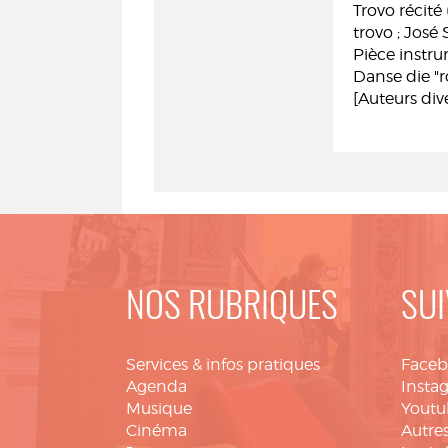
Trovo récité
trovo ; José 
Pièce instru
Danse die "r
[Auteurs div
NOS RUBRIQUES
SUI
Services & infos pratiques
Face
Agenda
Insta
Musique
Youtu
Cinéma
Autres