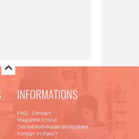
S
INFORMATIONS
FAQ
-
Contact
Magazine EnVue
Des bibliothèques accessibles
Foreign in Paris ?