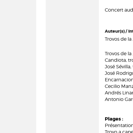
Concert audi
Auteur(s) / In
Trovos de la
Trovos de la
Candiota, tr
José Sévilla,
José Rodrig
Encarnacion
Cecilio Man
Andrés Linar
Antonio Gar
Plages :
Présentation
Trovo a capel