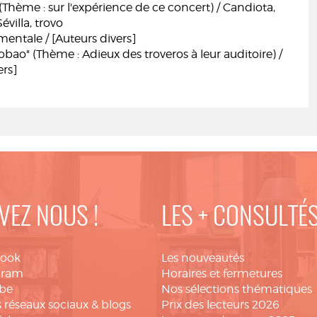
 (Thème : sur l'expérience de ce concert) / Candiota,
Sévilla, trovo
mentale / [Auteurs divers]
obao" (Thème : Adieux des troveros à leur auditoire) /
ers]
VEZ NOUS !
LES + CONSULTÉ
book
Les nouveautés
gram
Horaires et fermetures
be
Nos sélections thématiques
 réseaux sociaux & blogs
Prix des lecteurs 2026