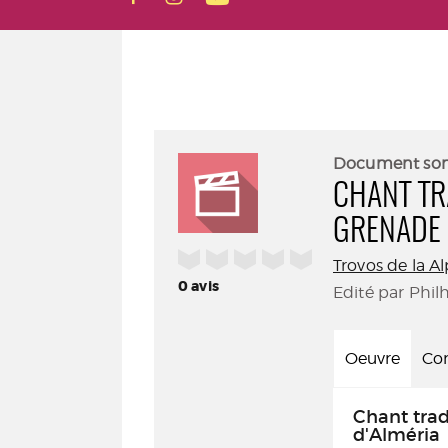
Document so
CHANT TR
GRENADE 
/5
Trovos de la Al
0
avis
Edité par Phil
Oeuvre
Con
Chant trad
d'Alméria