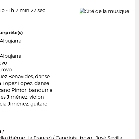
o - 1h 2 min 27 sec
terprète(s)
 Alpujarra
 Alpujarra
ovo
 trovo
uez Benavides, danse
 Lopez Lopez, danse
zano Pintor, bandurria
es Jiménez, violon
cia Jiménez, guitare
 /
la (thème : la France) / Candiota, trovo ; José Sévilla,