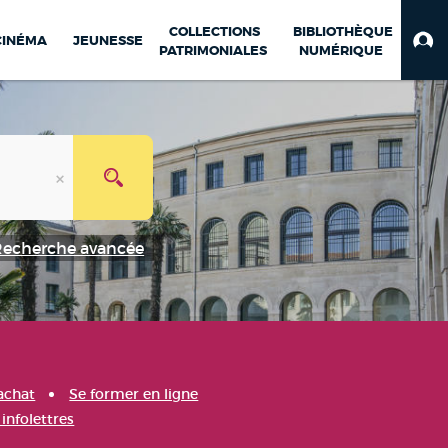
COLLECTIONS
BIBLIOTHÈQUE
CINÉMA
JEUNESSE
PATRIMONIALES
NUMÉRIQUE
Recherche avancée
achat
Se former en ligne
infolettres