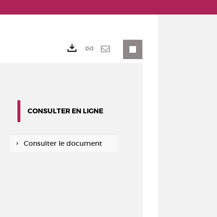
Lien
Exports
permanent
Envoyer
(Nouvelle
par
fenêtre)
mail
CONSULTER EN LIGNE
Consulter le document