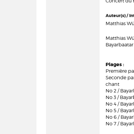
Concert du
Auteur(s) / In
Matthias Wü
Matthias Wü
Bayarbaatar
Plages :
Première par
Seconde part
chant
No 2 / Baya
No 3 / Baya
No 4 / Baya
No 5 / Baya
No 6 / Baya
No 7 / Baya