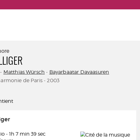
nore
LLIGER
-
Matthias Würsch
-
Bayarbaatar Davaasuren
harmonie de Paris - 2003
tient
iger
o - 1h 7 min 39 sec