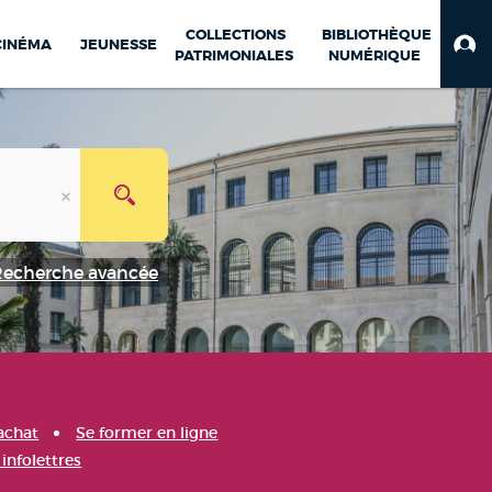
COLLECTIONS
BIBLIOTHÈQUE
CINÉMA
JEUNESSE
PATRIMONIALES
NUMÉRIQUE
Recherche avancée
achat
Se former en ligne
infolettres