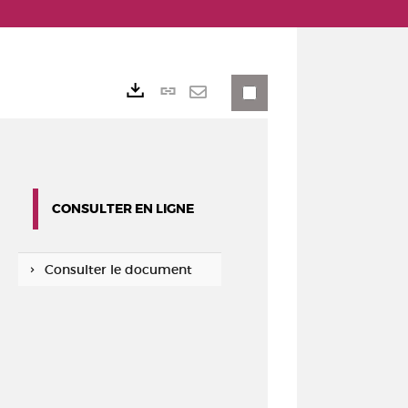
Lien
Exports
permanent
Envoyer
(Nouvelle
par
fenêtre)
mail
CONSULTER EN LIGNE
Consulter le document