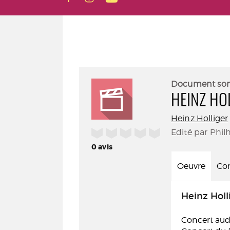
Document so
HEINZ HO
Heinz Holliger
/5
Edité par Phil
0
avis
Oeuvre
Con
Heinz Holl
Concert audi